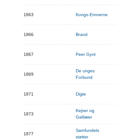
1863
Kongs-Emnerne
1866
Brand
1867
Peer Gynt
De unges
1869
Forbund
1871
Digte
Kejser og
1873
Galilæer
Samfundets
1877
støtter