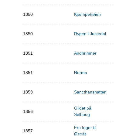
1850
Kjæmpehøien
1850
Rypen i Justedal
1851
Andhrimner
1851
Norma
1853
Sancthansnatten
Gildet på
1856
Solhoug
Fru Inger til
1857
Østråt