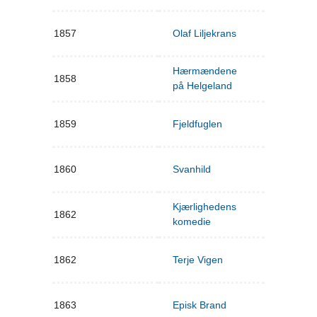
1857
Olaf Liljekrans
Hærmændene
1858
på Helgeland
1859
Fjeldfuglen
1860
Svanhild
Kjærlighedens
1862
komedie
1862
Terje Vigen
1863
Episk Brand