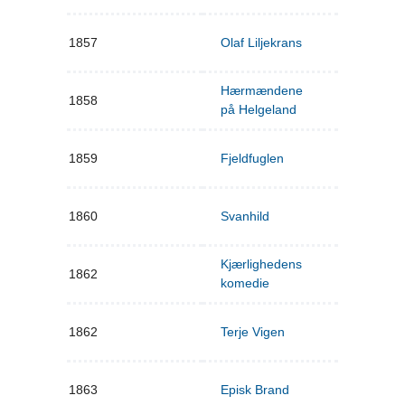
1857
Olaf Liljekrans
Hærmændene
1858
på Helgeland
1859
Fjeldfuglen
1860
Svanhild
Kjærlighedens
1862
komedie
1862
Terje Vigen
1863
Episk Brand