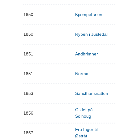
1850
Kjæmpehøien
1850
Rypen i Justedal
1851
Andhrimner
1851
Norma
1853
Sancthansnatten
Gildet på
1856
Solhoug
Fru Inger til
1857
Østråt