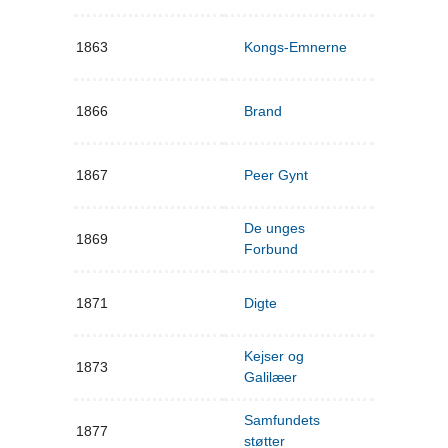
1863
Kongs-Emnerne
1866
Brand
1867
Peer Gynt
De unges
1869
Forbund
1871
Digte
Kejser og
1873
Galilæer
Samfundets
1877
støtter