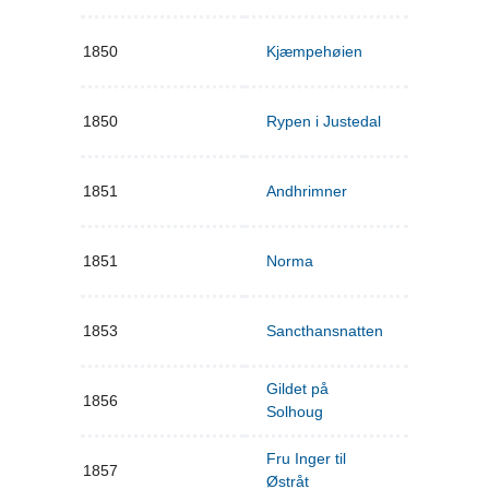
1850
Kjæmpehøien
1850
Rypen i Justedal
1851
Andhrimner
1851
Norma
1853
Sancthansnatten
Gildet på
1856
Solhoug
Fru Inger til
1857
Østråt