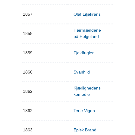
1857
Olaf Liljekrans
Hærmændene
1858
på Helgeland
1859
Fjeldfuglen
1860
Svanhild
Kjærlighedens
1862
komedie
1862
Terje Vigen
1863
Episk Brand