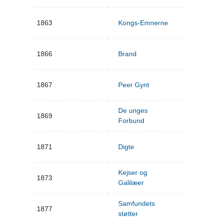
1863
Kongs-Emnerne
1866
Brand
1867
Peer Gynt
De unges
1869
Forbund
1871
Digte
Kejser og
1873
Galilæer
Samfundets
1877
støtter