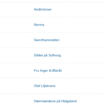
Andhrimner
Norma
Sancthansnatten
Gildet på Solhoug
Fru Inger til Østråt
Olaf Liljekrans
Hærmændene på Helgeland