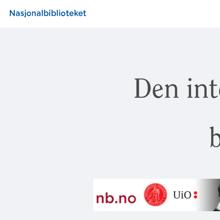
Den int
b