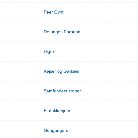
Peer Gynt
De unges Forbund
Digte
Kejser og Galilæer
Samfundets støtter
Et dukkehjem
Gengangere