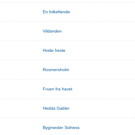
En folkefiende
Vildanden
Hvide heste
Rosmersholm
Fruen fra havet
Hedda Gabler
Bygmester Solness