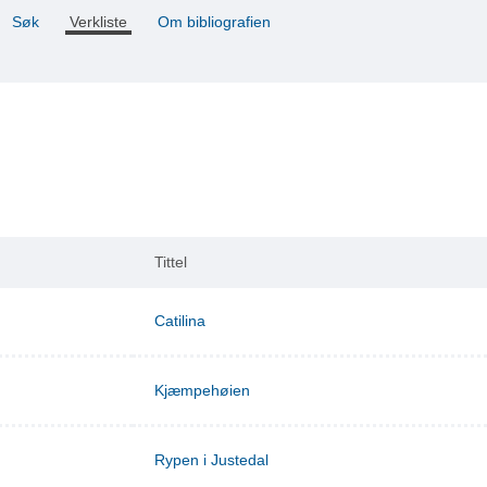
Søk
Verkliste
Om bibliografien
Tittel
Catilina
Kjæmpehøien
Rypen i Justedal