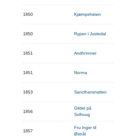
1850
Kjæmpehøien
1850
Rypen i Justedal
1851
Andhrimner
1851
Norma
1853
Sancthansnatten
Gildet på
1856
Solhoug
Fru Inger til
1857
Østråt