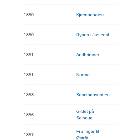
1850
Kjæmpehøien
1850
Rypen i Justedal
1851
Andhrimner
1851
Norma
1853
Sancthansnatten
Gildet på
1856
Solhoug
Fru Inger til
1857
Østråt