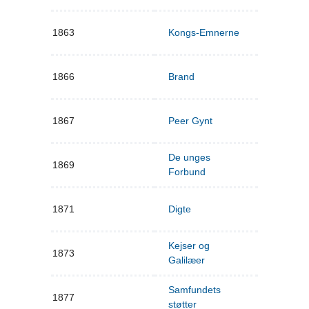
1863
Kongs-Emnerne
1866
Brand
1867
Peer Gynt
De unges
1869
Forbund
1871
Digte
Kejser og
1873
Galilæer
Samfundets
1877
støtter