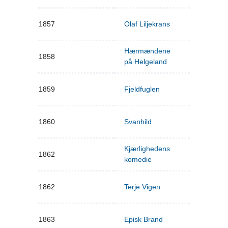
1857
Olaf Liljekrans
Hærmændene
1858
på Helgeland
1859
Fjeldfuglen
1860
Svanhild
Kjærlighedens
1862
komedie
1862
Terje Vigen
1863
Episk Brand