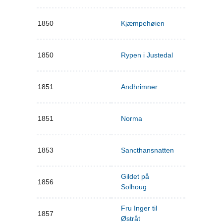
1850
Kjæmpehøien
1850
Rypen i Justedal
1851
Andhrimner
1851
Norma
1853
Sancthansnatten
Gildet på
1856
Solhoug
Fru Inger til
1857
Østråt