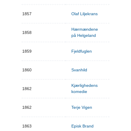
1857
Olaf Liljekrans
Hærmændene
1858
på Helgeland
1859
Fjeldfuglen
1860
Svanhild
Kjærlighedens
1862
komedie
1862
Terje Vigen
1863
Episk Brand