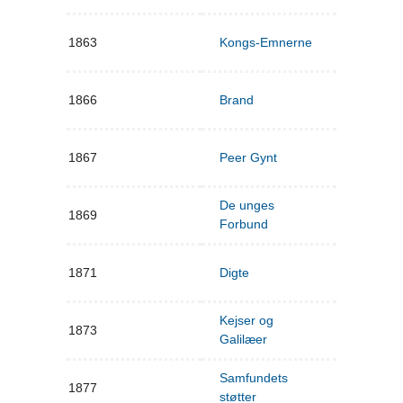
1863
Kongs-Emnerne
1866
Brand
1867
Peer Gynt
De unges
1869
Forbund
1871
Digte
Kejser og
1873
Galilæer
Samfundets
1877
støtter