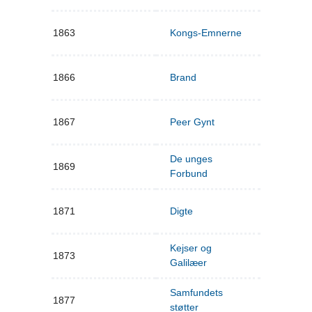
1863
Kongs-Emnerne
1866
Brand
1867
Peer Gynt
De unges
1869
Forbund
1871
Digte
Kejser og
1873
Galilæer
Samfundets
1877
støtter