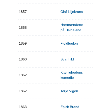
1857
Olaf Liljekrans
Hærmændene
1858
på Helgeland
1859
Fjeldfuglen
1860
Svanhild
Kjærlighedens
1862
komedie
1862
Terje Vigen
1863
Episk Brand