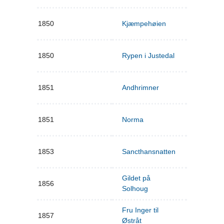
1850
Kjæmpehøien
1850
Rypen i Justedal
1851
Andhrimner
1851
Norma
1853
Sancthansnatten
Gildet på
1856
Solhoug
Fru Inger til
1857
Østråt