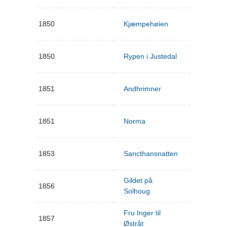
1850
Kjæmpehøien
1850
Rypen i Justedal
1851
Andhrimner
1851
Norma
1853
Sancthansnatten
Gildet på
1856
Solhoug
Fru Inger til
1857
Østråt