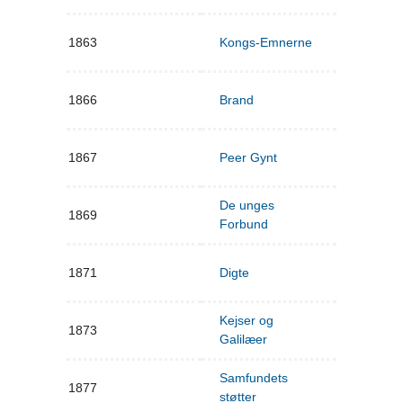
1863
Kongs-Emnerne
1866
Brand
1867
Peer Gynt
De unges
1869
Forbund
1871
Digte
Kejser og
1873
Galilæer
Samfundets
1877
støtter