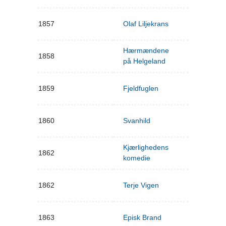
1857
Olaf Liljekrans
Hærmændene
1858
på Helgeland
1859
Fjeldfuglen
1860
Svanhild
Kjærlighedens
1862
komedie
1862
Terje Vigen
1863
Episk Brand