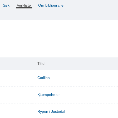
Søk
Verkliste
Om bibliografien
Tittel
Catilina
Kjæmpehøien
Rypen i Justedal