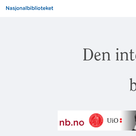
Den int
b