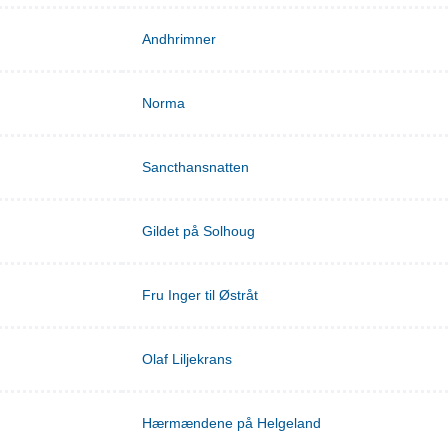
Andhrimner
Norma
Sancthansnatten
Gildet på Solhoug
Fru Inger til Østråt
Olaf Liljekrans
Hærmændene på Helgeland