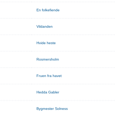
En folkefiende
Vildanden
Hvide heste
Rosmersholm
Fruen fra havet
Hedda Gabler
Bygmester Solness