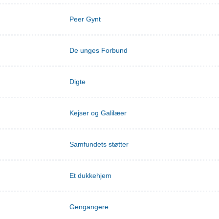
Peer Gynt
De unges Forbund
Digte
Kejser og Galilæer
Samfundets støtter
Et dukkehjem
Gengangere