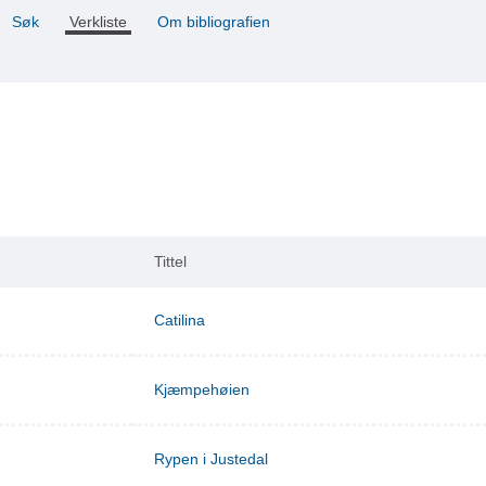
Søk
Verkliste
Om bibliografien
Tittel
Catilina
Kjæmpehøien
Rypen i Justedal