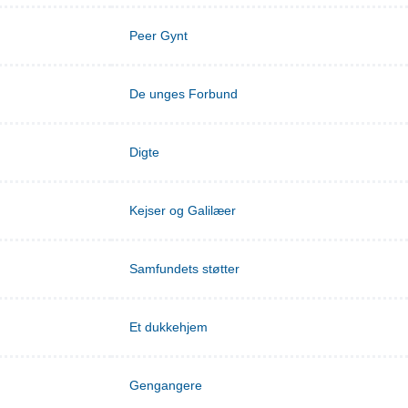
Peer Gynt
De unges Forbund
Digte
Kejser og Galilæer
Samfundets støtter
Et dukkehjem
Gengangere