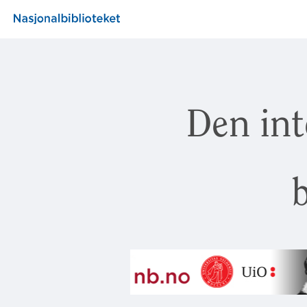
Den int
b