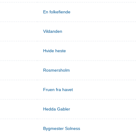
En folkefiende
Vildanden
Hvide heste
Rosmersholm
Fruen fra havet
Hedda Gabler
Bygmester Solness