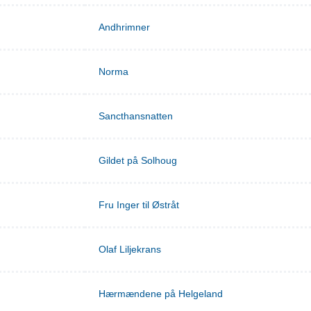
Andhrimner
Norma
Sancthansnatten
Gildet på Solhoug
Fru Inger til Østråt
Olaf Liljekrans
Hærmændene på Helgeland