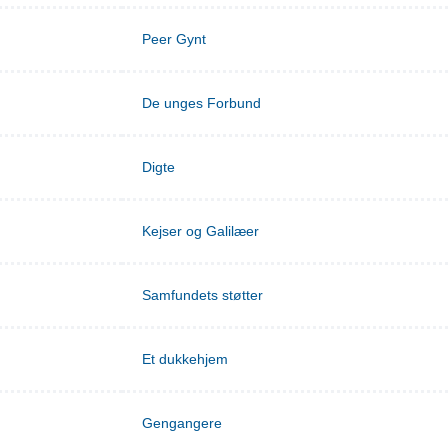
Peer Gynt
De unges Forbund
Digte
Kejser og Galilæer
Samfundets støtter
Et dukkehjem
Gengangere