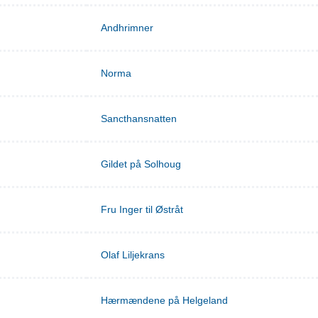
Andhrimner
Norma
Sancthansnatten
Gildet på Solhoug
Fru Inger til Østråt
Olaf Liljekrans
Hærmændene på Helgeland