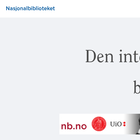
Den int
b