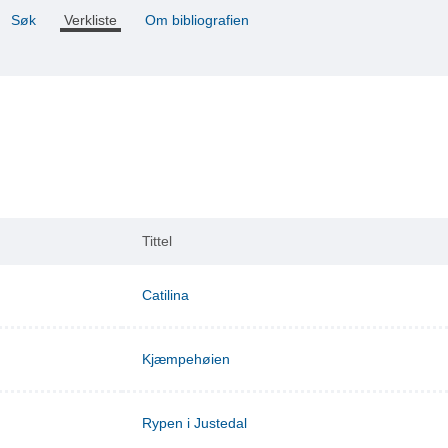
Søk
Verkliste
Om bibliografien
Tittel
Catilina
Kjæmpehøien
Rypen i Justedal