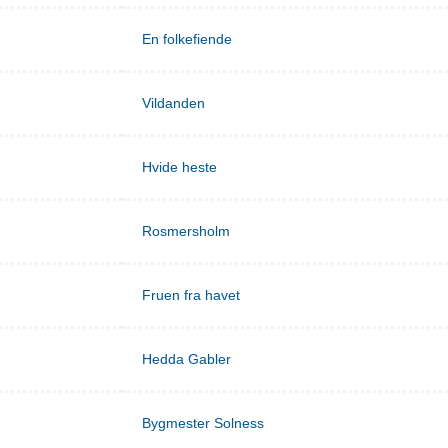
En folkefiende
Vildanden
Hvide heste
Rosmersholm
Fruen fra havet
Hedda Gabler
Bygmester Solness