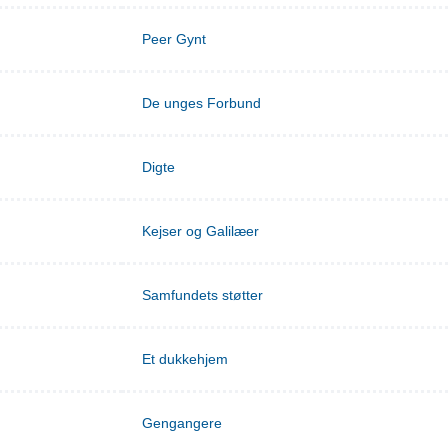
Peer Gynt
De unges Forbund
Digte
Kejser og Galilæer
Samfundets støtter
Et dukkehjem
Gengangere