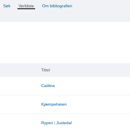
Søk
Verkliste
Om bibliografien
Tittel
Catilina
Kjæmpehøien
Rypen i Justedal