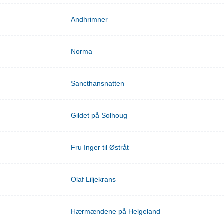
Andhrimner
Norma
Sancthansnatten
Gildet på Solhoug
Fru Inger til Østråt
Olaf Liljekrans
Hærmændene på Helgeland