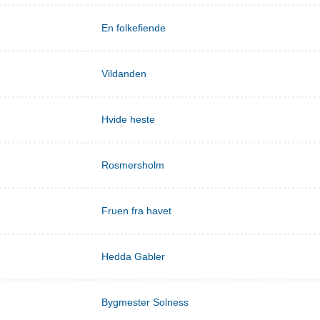
En folkefiende
Vildanden
Hvide heste
Rosmersholm
Fruen fra havet
Hedda Gabler
Bygmester Solness