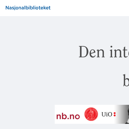
Den int
b