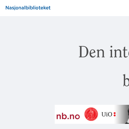
Den int
b