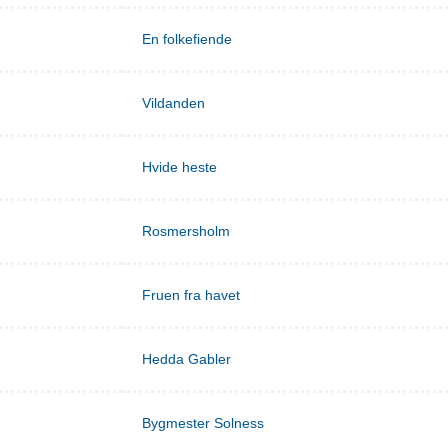
En folkefiende
Vildanden
Hvide heste
Rosmersholm
Fruen fra havet
Hedda Gabler
Bygmester Solness