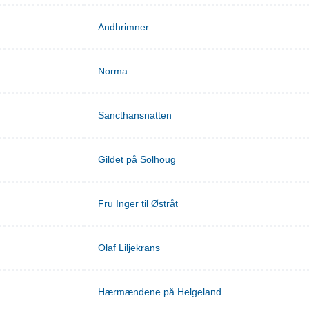
Andhrimner
Norma
Sancthansnatten
Gildet på Solhoug
Fru Inger til Østråt
Olaf Liljekrans
Hærmændene på Helgeland