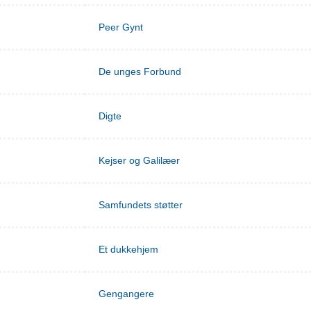
Peer Gynt
De unges Forbund
Digte
Kejser og Galilæer
Samfundets støtter
Et dukkehjem
Gengangere