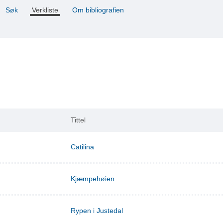
Søk
Verkliste
Om bibliografien
Tittel
Catilina
Kjæmpehøien
Rypen i Justedal