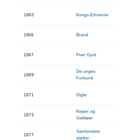
1863
Kongs-Emnerne
1866
Brand
1867
Peer Gynt
De unges
1869
Forbund
1871
Digte
Kejser og
1873
Galilæer
Samfundets
1877
støtter