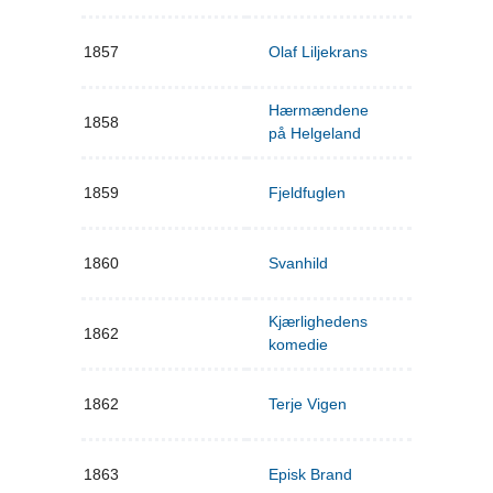
1857
Olaf Liljekrans
Hærmændene
1858
på Helgeland
1859
Fjeldfuglen
1860
Svanhild
Kjærlighedens
1862
komedie
1862
Terje Vigen
1863
Episk Brand