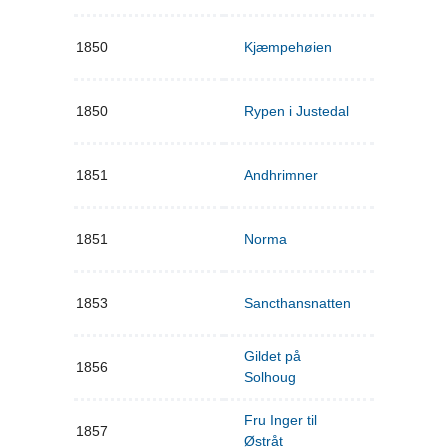
1850
Kjæmpehøien
1850
Rypen i Justedal
1851
Andhrimner
1851
Norma
1853
Sancthansnatten
Gildet på
1856
Solhoug
Fru Inger til
1857
Østråt