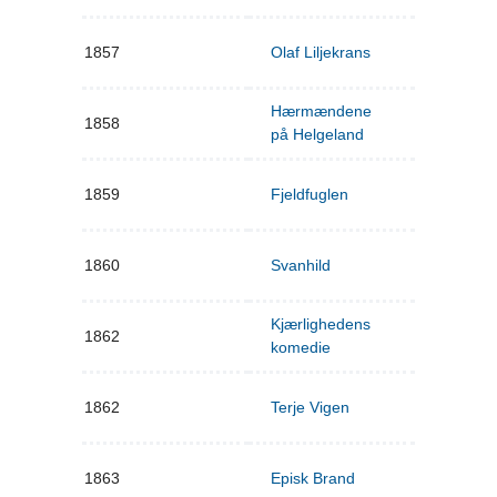
1857
Olaf Liljekrans
Hærmændene
1858
på Helgeland
1859
Fjeldfuglen
1860
Svanhild
Kjærlighedens
1862
komedie
1862
Terje Vigen
1863
Episk Brand