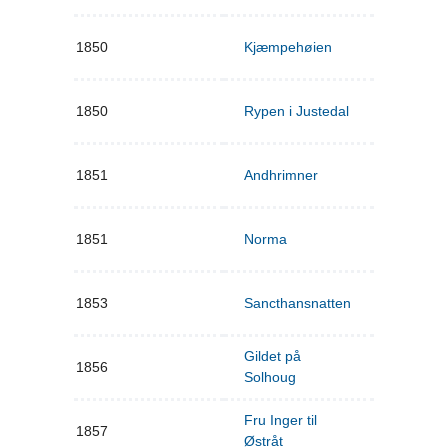
1850
Kjæmpehøien
1850
Rypen i Justedal
1851
Andhrimner
1851
Norma
1853
Sancthansnatten
Gildet på
1856
Solhoug
Fru Inger til
1857
Østråt