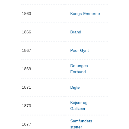
1863
Kongs-Emnerne
1866
Brand
1867
Peer Gynt
De unges
1869
Forbund
1871
Digte
Kejser og
1873
Galilæer
Samfundets
1877
støtter