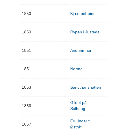
1850
Kjæmpehøien
1850
Rypen i Justedal
1851
Andhrimner
1851
Norma
1853
Sancthansnatten
Gildet på
1856
Solhoug
Fru Inger til
1857
Østråt