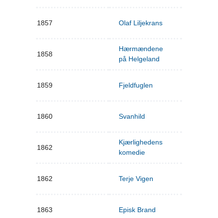
1857
Olaf Liljekrans
Hærmændene
1858
på Helgeland
1859
Fjeldfuglen
1860
Svanhild
Kjærlighedens
1862
komedie
1862
Terje Vigen
1863
Episk Brand