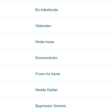
En folkefiende
Vildanden
Hvide heste
Rosmersholm
Fruen fra havet
Hedda Gabler
Bygmester Solness