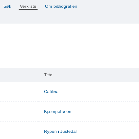
Søk
Verkliste
Om bibliografien
Tittel
Catilina
Kjæmpehøien
Rypen i Justedal