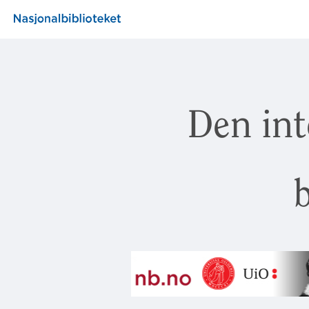
Den int
b