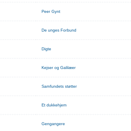
Peer Gynt
De unges Forbund
Digte
Kejser og Galilæer
Samfundets støtter
Et dukkehjem
Gengangere