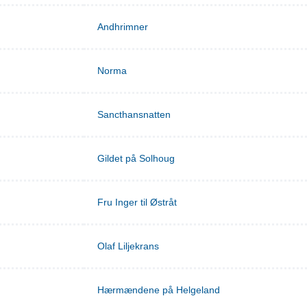
Andhrimner
Norma
Sancthansnatten
Gildet på Solhoug
Fru Inger til Østråt
Olaf Liljekrans
Hærmændene på Helgeland