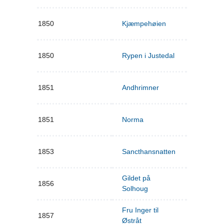
1850
Kjæmpehøien
1850
Rypen i Justedal
1851
Andhrimner
1851
Norma
1853
Sancthansnatten
Gildet på
1856
Solhoug
Fru Inger til
1857
Østråt