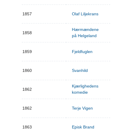
1857
Olaf Liljekrans
Hærmændene
1858
på Helgeland
1859
Fjeldfuglen
1860
Svanhild
Kjærlighedens
1862
komedie
1862
Terje Vigen
1863
Episk Brand