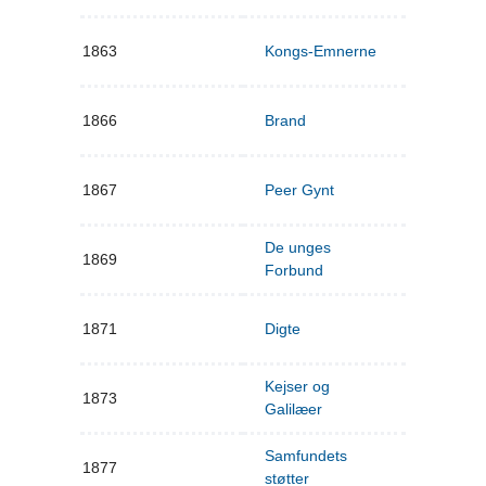
1863
Kongs-Emnerne
1866
Brand
1867
Peer Gynt
De unges
1869
Forbund
1871
Digte
Kejser og
1873
Galilæer
Samfundets
1877
støtter