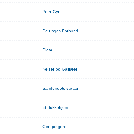
Peer Gynt
De unges Forbund
Digte
Kejser og Galilæer
Samfundets støtter
Et dukkehjem
Gengangere