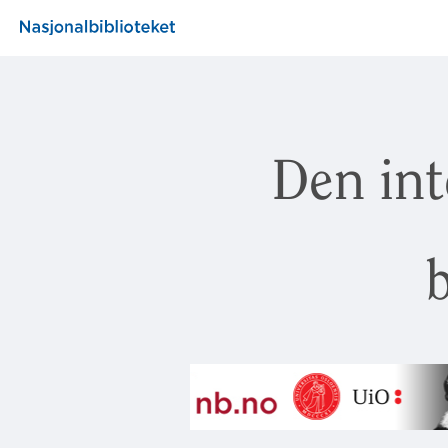
Den int
b