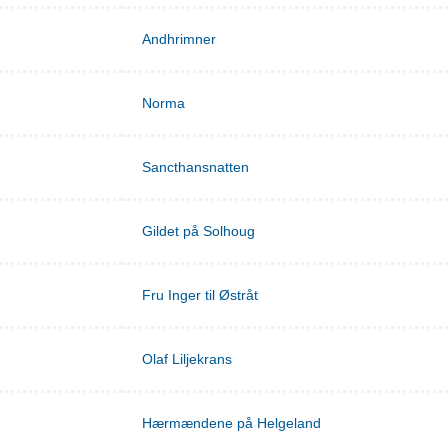
Andhrimner
Norma
Sancthansnatten
Gildet på Solhoug
Fru Inger til Østråt
Olaf Liljekrans
Hærmændene på Helgeland