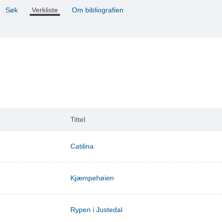
Søk
Verkliste
Om bibliografien
Tittel
Catilina
Kjæmpehøien
Rypen i Justedal