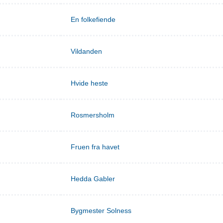
En folkefiende
Vildanden
Hvide heste
Rosmersholm
Fruen fra havet
Hedda Gabler
Bygmester Solness