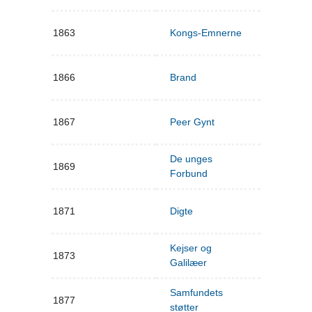
1863
Kongs-Emnerne
1866
Brand
1867
Peer Gynt
De unges
1869
Forbund
1871
Digte
Kejser og
1873
Galilæer
Samfundets
1877
støtter