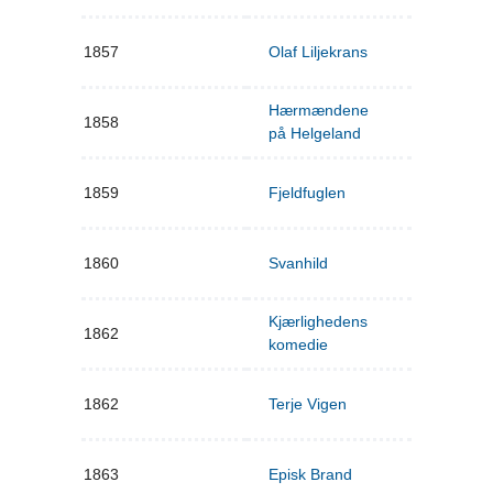
1857
Olaf Liljekrans
Hærmændene
1858
på Helgeland
1859
Fjeldfuglen
1860
Svanhild
Kjærlighedens
1862
komedie
1862
Terje Vigen
1863
Episk Brand