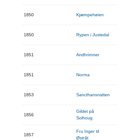
1850
Kjæmpehøien
1850
Rypen i Justedal
1851
Andhrimner
1851
Norma
1853
Sancthansnatten
Gildet på
1856
Solhoug
Fru Inger til
1857
Østråt