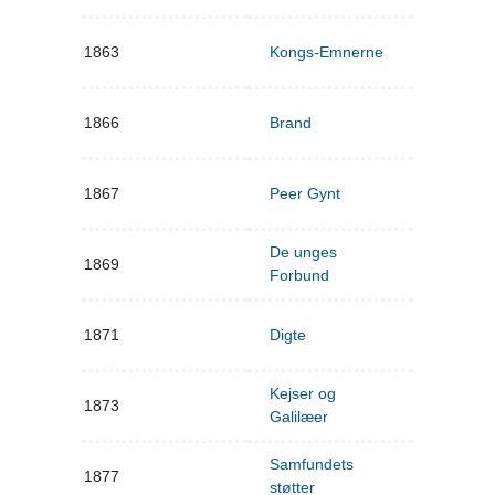
1863
Kongs-Emnerne
1866
Brand
1867
Peer Gynt
De unges
1869
Forbund
1871
Digte
Kejser og
1873
Galilæer
Samfundets
1877
støtter