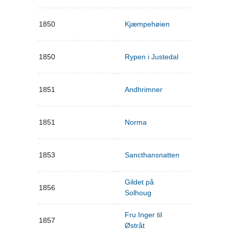
1850
Kjæmpehøien
1850
Rypen i Justedal
1851
Andhrimner
1851
Norma
1853
Sancthansnatten
Gildet på
1856
Solhoug
Fru Inger til
1857
Østråt