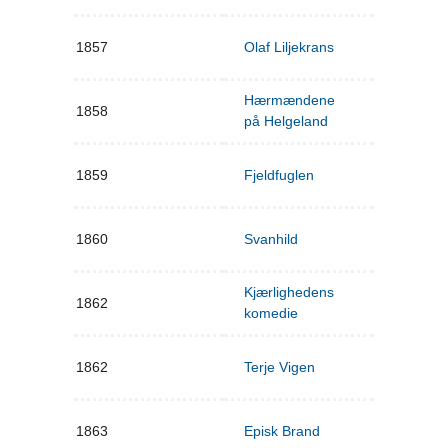
1857
Olaf Liljekrans
Hærmændene
1858
på Helgeland
1859
Fjeldfuglen
1860
Svanhild
Kjærlighedens
1862
komedie
1862
Terje Vigen
1863
Episk Brand