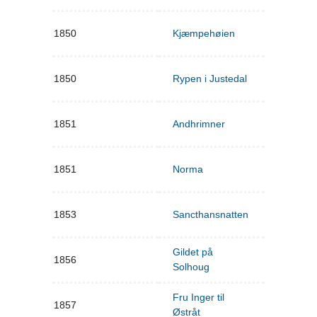
1850
Kjæmpehøien
1850
Rypen i Justedal
1851
Andhrimner
1851
Norma
1853
Sancthansnatten
Gildet på
1856
Solhoug
Fru Inger til
1857
Østråt