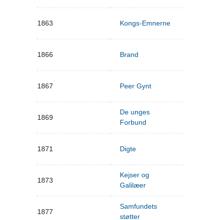
1863
Kongs-Emnerne
1866
Brand
1867
Peer Gynt
De unges
1869
Forbund
1871
Digte
Kejser og
1873
Galilæer
Samfundets
1877
støtter