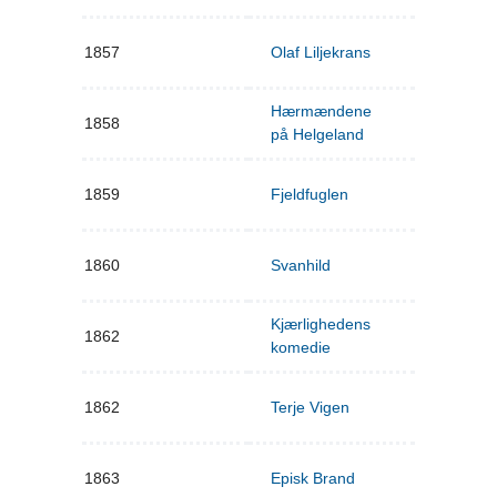
1857
Olaf Liljekrans
Hærmændene
1858
på Helgeland
1859
Fjeldfuglen
1860
Svanhild
Kjærlighedens
1862
komedie
1862
Terje Vigen
1863
Episk Brand