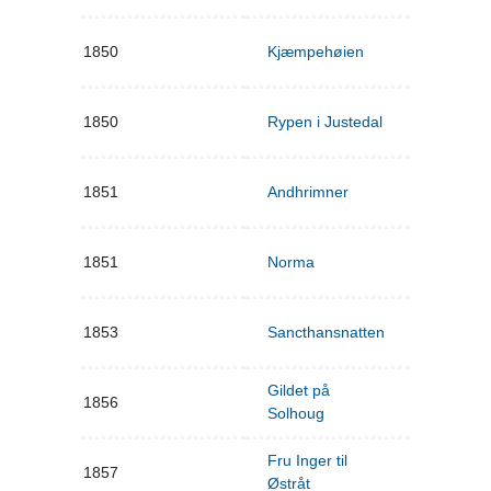
1850
Kjæmpehøien
1850
Rypen i Justedal
1851
Andhrimner
1851
Norma
1853
Sancthansnatten
Gildet på
1856
Solhoug
Fru Inger til
1857
Østråt