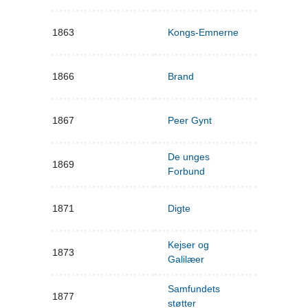
1863
Kongs-Emnerne
1866
Brand
1867
Peer Gynt
De unges
1869
Forbund
1871
Digte
Kejser og
1873
Galilæer
Samfundets
1877
støtter