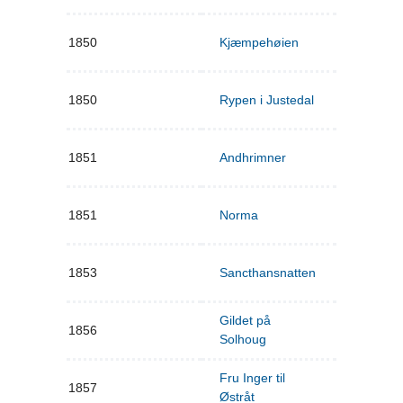
1850
Kjæmpehøien
1850
Rypen i Justedal
1851
Andhrimner
1851
Norma
1853
Sancthansnatten
Gildet på
1856
Solhoug
Fru Inger til
1857
Østråt