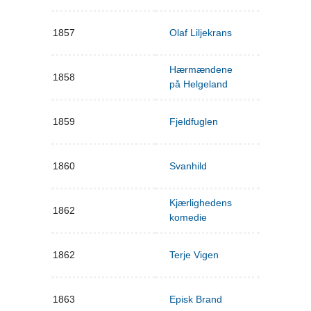
1857
Olaf Liljekrans
Hærmændene
1858
på Helgeland
1859
Fjeldfuglen
1860
Svanhild
Kjærlighedens
1862
komedie
1862
Terje Vigen
1863
Episk Brand