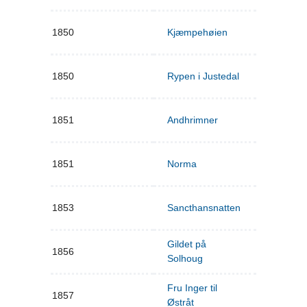
1850
Kjæmpehøien
1850
Rypen i Justedal
1851
Andhrimner
1851
Norma
1853
Sancthansnatten
Gildet på
1856
Solhoug
Fru Inger til
1857
Østråt