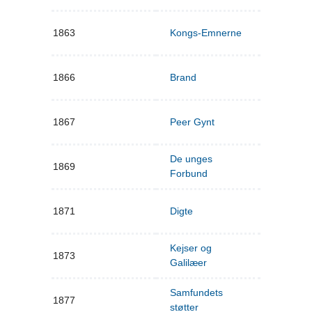
1863
Kongs-Emnerne
1866
Brand
1867
Peer Gynt
De unges
1869
Forbund
1871
Digte
Kejser og
1873
Galilæer
Samfundets
1877
støtter