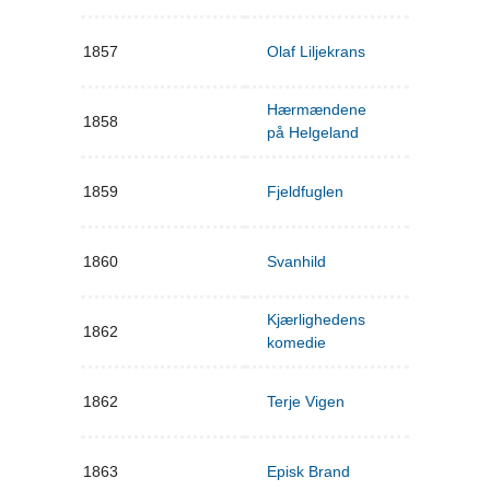
1857
Olaf Liljekrans
Hærmændene
1858
på Helgeland
1859
Fjeldfuglen
1860
Svanhild
Kjærlighedens
1862
komedie
1862
Terje Vigen
1863
Episk Brand