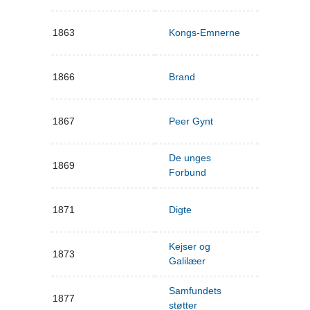
1863
Kongs-Emnerne
1866
Brand
1867
Peer Gynt
De unges
1869
Forbund
1871
Digte
Kejser og
1873
Galilæer
Samfundets
1877
støtter