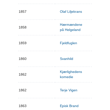
1857
Olaf Liljekrans
Hærmændene
1858
på Helgeland
1859
Fjeldfuglen
1860
Svanhild
Kjærlighedens
1862
komedie
1862
Terje Vigen
1863
Episk Brand