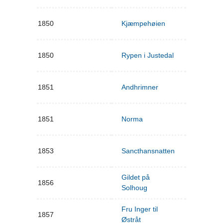
1850
Kjæmpehøien
1850
Rypen i Justedal
1851
Andhrimner
1851
Norma
1853
Sancthansnatten
Gildet på
1856
Solhoug
Fru Inger til
1857
Østråt