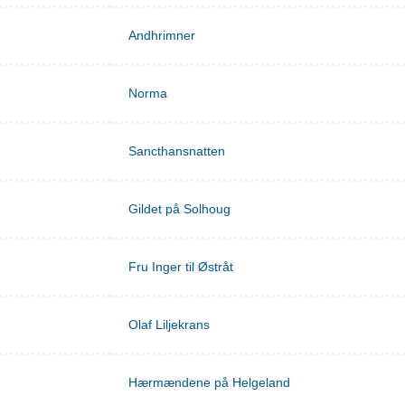
Andhrimner
Norma
Sancthansnatten
Gildet på Solhoug
Fru Inger til Østråt
Olaf Liljekrans
Hærmændene på Helgeland