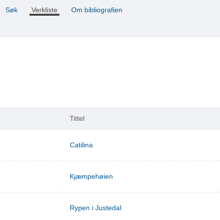
Søk
Verkliste
Om bibliografien
Tittel
Catilina
Kjæmpehøien
Rypen i Justedal