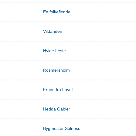
En folkefiende
Vildanden
Hvide heste
Rosmersholm
Fruen fra havet
Hedda Gabler
Bygmester Solness