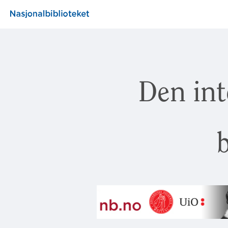
Den int
b