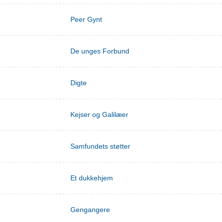
Peer Gynt
De unges Forbund
Digte
Kejser og Galilæer
Samfundets støtter
Et dukkehjem
Gengangere