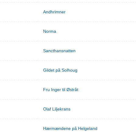
Andhrimner
Norma
Sancthansnatten
Gildet på Solhoug
Fru Inger til Østråt
Olaf Liljekrans
Hærmændene på Helgeland