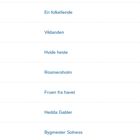
En folkefiende
Vildanden
Hvide heste
Rosmersholm
Fruen fra havet
Hedda Gabler
Bygmester Solness