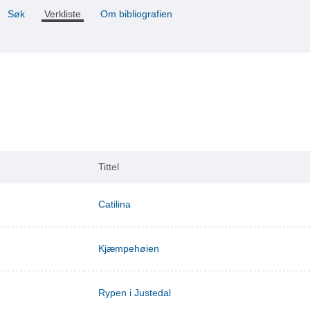
Søk
Verkliste
Om bibliografien
Tittel
Catilina
Kjæmpehøien
Rypen i Justedal