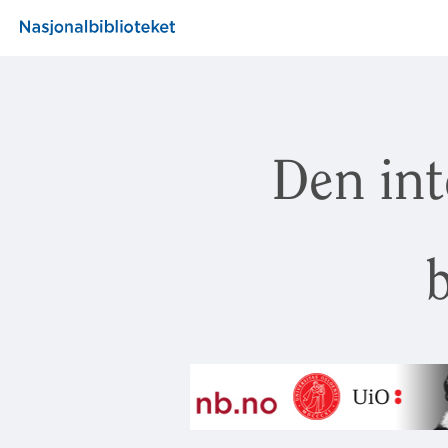
Den int
b