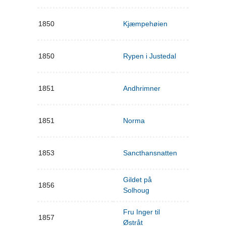
1850
Kjæmpehøien
1850
Rypen i Justedal
1851
Andhrimner
1851
Norma
1853
Sancthansnatten
Gildet på
1856
Solhoug
Fru Inger til
1857
Østråt