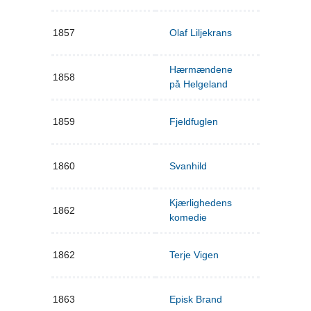
1857
Olaf Liljekrans
Hærmændene
1858
på Helgeland
1859
Fjeldfuglen
1860
Svanhild
Kjærlighedens
1862
komedie
1862
Terje Vigen
1863
Episk Brand