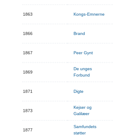
1863
Kongs-Emnerne
1866
Brand
1867
Peer Gynt
De unges
1869
Forbund
1871
Digte
Kejser og
1873
Galilæer
Samfundets
1877
støtter