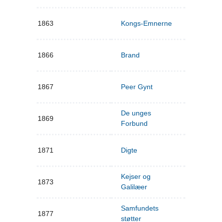
1863
Kongs-Emnerne
1866
Brand
1867
Peer Gynt
De unges
1869
Forbund
1871
Digte
Kejser og
1873
Galilæer
Samfundets
1877
støtter