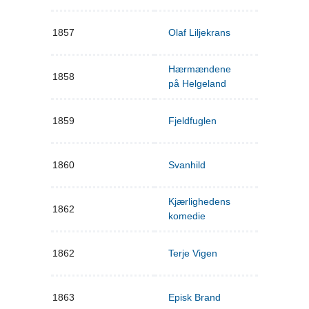
1857
Olaf Liljekrans
Hærmændene
1858
på Helgeland
1859
Fjeldfuglen
1860
Svanhild
Kjærlighedens
1862
komedie
1862
Terje Vigen
1863
Episk Brand