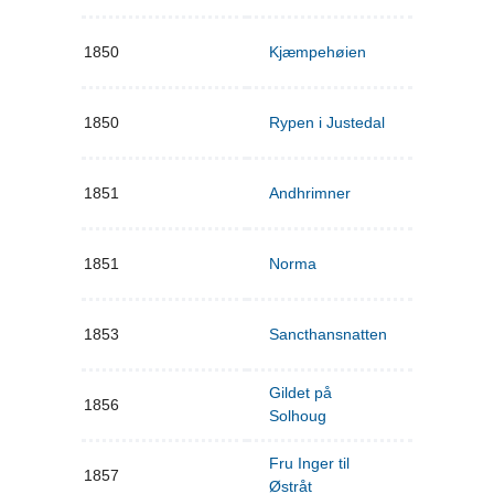
1850
Kjæmpehøien
1850
Rypen i Justedal
1851
Andhrimner
1851
Norma
1853
Sancthansnatten
Gildet på
1856
Solhoug
Fru Inger til
1857
Østråt