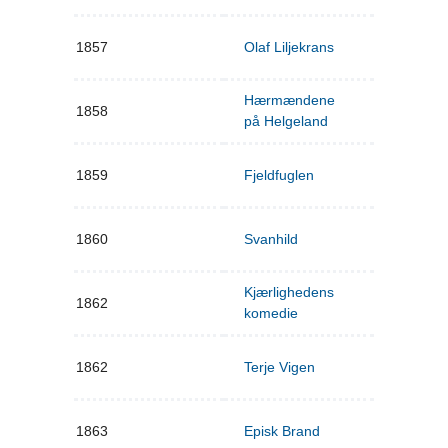
1857
Olaf Liljekrans
Hærmændene
1858
på Helgeland
1859
Fjeldfuglen
1860
Svanhild
Kjærlighedens
1862
komedie
1862
Terje Vigen
1863
Episk Brand