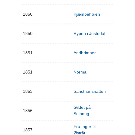
1850
Kjæmpehøien
1850
Rypen i Justedal
1851
Andhrimner
1851
Norma
1853
Sancthansnatten
Gildet på
1856
Solhoug
Fru Inger til
1857
Østråt