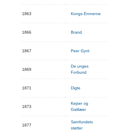
1863
Kongs-Emnerne
1866
Brand
1867
Peer Gynt
De unges
1869
Forbund
1871
Digte
Kejser og
1873
Galilæer
Samfundets
1877
støtter