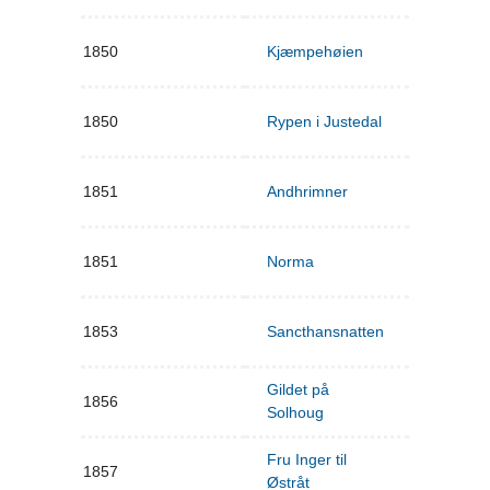
1850
Kjæmpehøien
1850
Rypen i Justedal
1851
Andhrimner
1851
Norma
1853
Sancthansnatten
Gildet på
1856
Solhoug
Fru Inger til
1857
Østråt