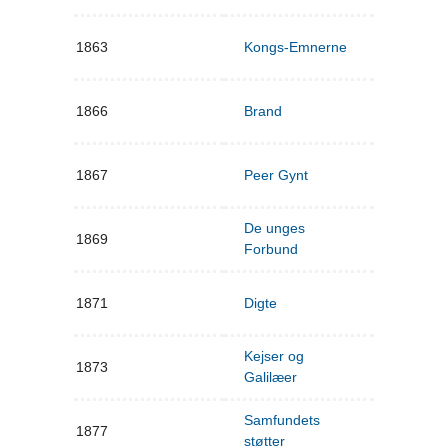
1863
Kongs-Emnerne
1866
Brand
1867
Peer Gynt
De unges
1869
Forbund
1871
Digte
Kejser og
1873
Galilæer
Samfundets
1877
støtter