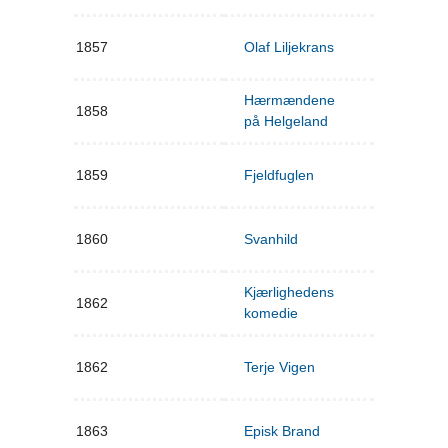
1857
Olaf Liljekrans
Hærmændene
1858
på Helgeland
1859
Fjeldfuglen
1860
Svanhild
Kjærlighedens
1862
komedie
1862
Terje Vigen
1863
Episk Brand