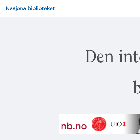
Den int
b