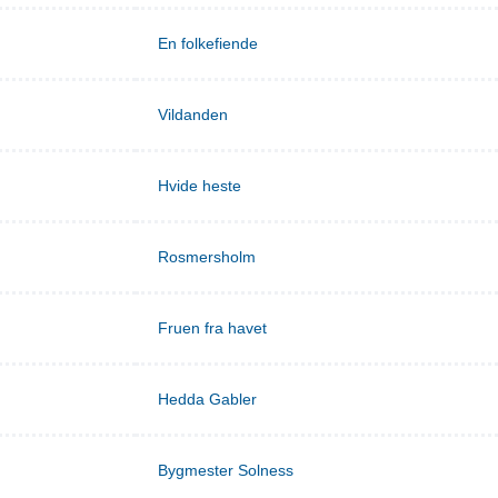
En folkefiende
Vildanden
Hvide heste
Rosmersholm
Fruen fra havet
Hedda Gabler
Bygmester Solness