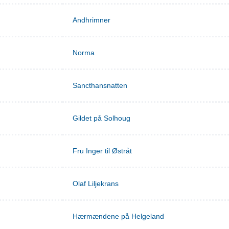
Andhrimner
Norma
Sancthansnatten
Gildet på Solhoug
Fru Inger til Østråt
Olaf Liljekrans
Hærmændene på Helgeland