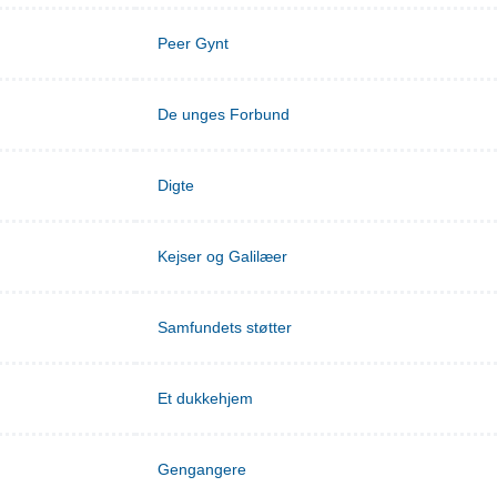
Peer Gynt
De unges Forbund
Digte
Kejser og Galilæer
Samfundets støtter
Et dukkehjem
Gengangere