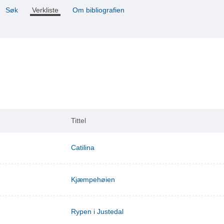
Søk
Verkliste
Om bibliografien
Tittel
Catilina
Kjæmpehøien
Rypen i Justedal