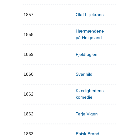
1857
Olaf Liljekrans
Hærmændene
1858
på Helgeland
1859
Fjeldfuglen
1860
Svanhild
Kjærlighedens
1862
komedie
1862
Terje Vigen
1863
Episk Brand