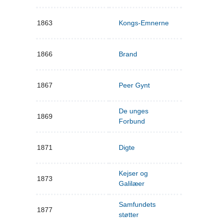
1863
Kongs-Emnerne
1866
Brand
1867
Peer Gynt
De unges
1869
Forbund
1871
Digte
Kejser og
1873
Galilæer
Samfundets
1877
støtter