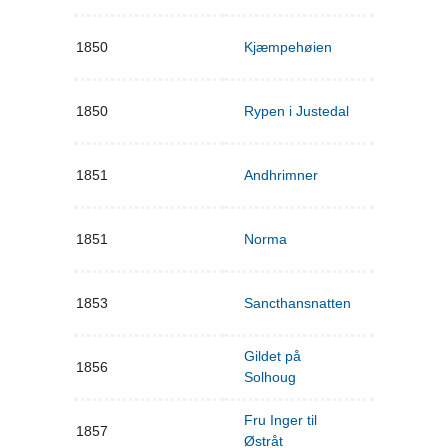
1850
Kjæmpehøien
1850
Rypen i Justedal
1851
Andhrimner
1851
Norma
1853
Sancthansnatten
Gildet på
1856
Solhoug
Fru Inger til
1857
Østråt