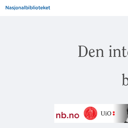
Den int
b