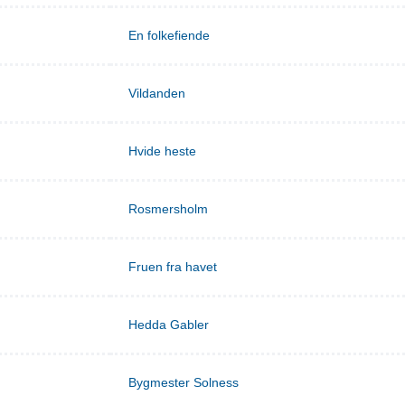
En folkefiende
Vildanden
Hvide heste
Rosmersholm
Fruen fra havet
Hedda Gabler
Bygmester Solness