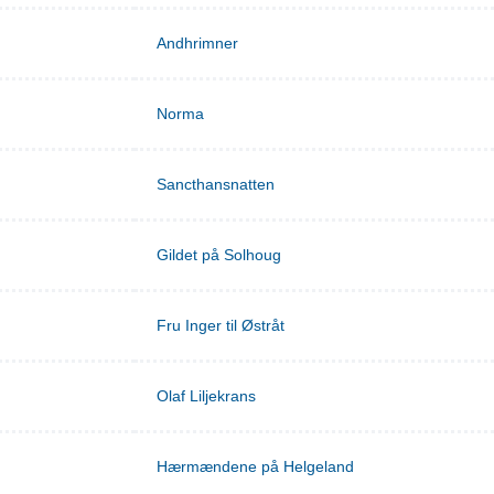
Andhrimner
Norma
Sancthansnatten
Gildet på Solhoug
Fru Inger til Østråt
Olaf Liljekrans
Hærmændene på Helgeland