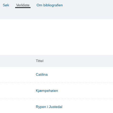
Søk
Verkliste
Om bibliografien
Tittel
Catilina
Kjæmpehøien
Rypen i Justedal