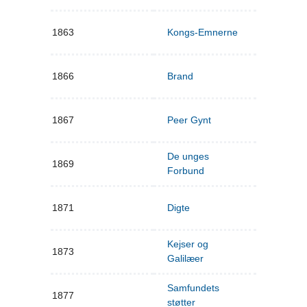
1863
Kongs-Emnerne
1866
Brand
1867
Peer Gynt
De unges
1869
Forbund
1871
Digte
Kejser og
1873
Galilæer
Samfundets
1877
støtter