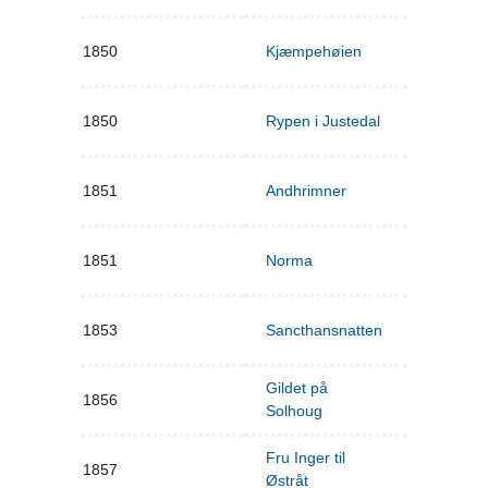
1850
Kjæmpehøien
1850
Rypen i Justedal
1851
Andhrimner
1851
Norma
1853
Sancthansnatten
Gildet på
1856
Solhoug
Fru Inger til
1857
Østråt