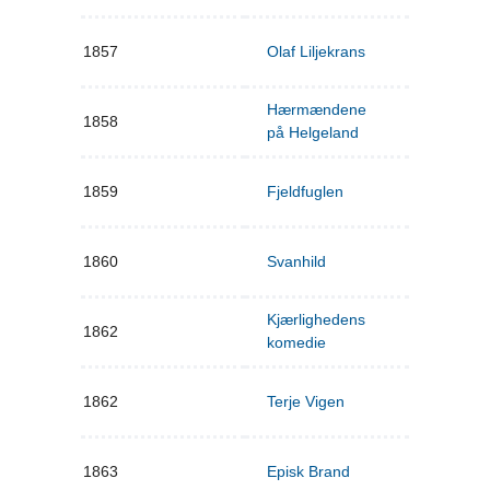
1857
Olaf Liljekrans
Hærmændene
1858
på Helgeland
1859
Fjeldfuglen
1860
Svanhild
Kjærlighedens
1862
komedie
1862
Terje Vigen
1863
Episk Brand