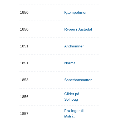
1850
Kjæmpehøien
1850
Rypen i Justedal
1851
Andhrimner
1851
Norma
1853
Sancthansnatten
Gildet på
1856
Solhoug
Fru Inger til
1857
Østråt