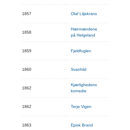
1857
Olaf Liljekrans
Hærmændene
1858
på Helgeland
1859
Fjeldfuglen
1860
Svanhild
Kjærlighedens
1862
komedie
1862
Terje Vigen
1863
Episk Brand