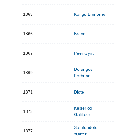
1863
Kongs-Emnerne
1866
Brand
1867
Peer Gynt
De unges
1869
Forbund
1871
Digte
Kejser og
1873
Galilæer
Samfundets
1877
støtter