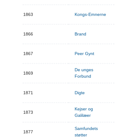
1863
Kongs-Emnerne
1866
Brand
1867
Peer Gynt
De unges
1869
Forbund
1871
Digte
Kejser og
1873
Galilæer
Samfundets
1877
støtter