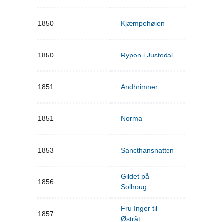
1850
Kjæmpehøien
1850
Rypen i Justedal
1851
Andhrimner
1851
Norma
1853
Sancthansnatten
Gildet på
1856
Solhoug
Fru Inger til
1857
Østråt