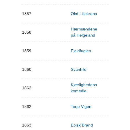
1857
Olaf Liljekrans
Hærmændene
1858
på Helgeland
1859
Fjeldfuglen
1860
Svanhild
Kjærlighedens
1862
komedie
1862
Terje Vigen
1863
Episk Brand