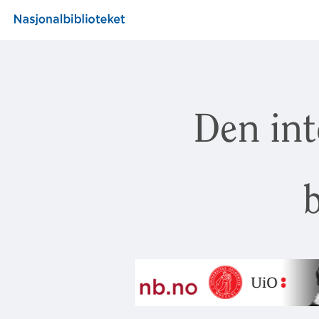
Den int
b