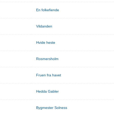
En folkefiende
Vildanden
Hvide heste
Rosmersholm
Fruen fra havet
Hedda Gabler
Bygmester Solness