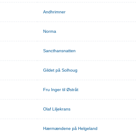
Andhrimner
Norma
Sancthansnatten
Gildet på Solhoug
Fru Inger til Østråt
Olaf Liljekrans
Hærmændene på Helgeland