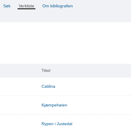
Søk
Verkliste
Om bibliografien
Tittel
Catilina
Kjæmpehøien
Rypen i Justedal