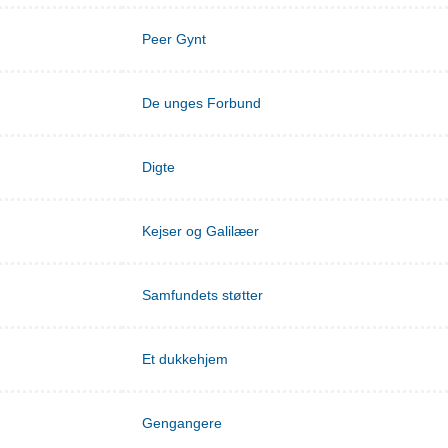
Peer Gynt
De unges Forbund
Digte
Kejser og Galilæer
Samfundets støtter
Et dukkehjem
Gengangere