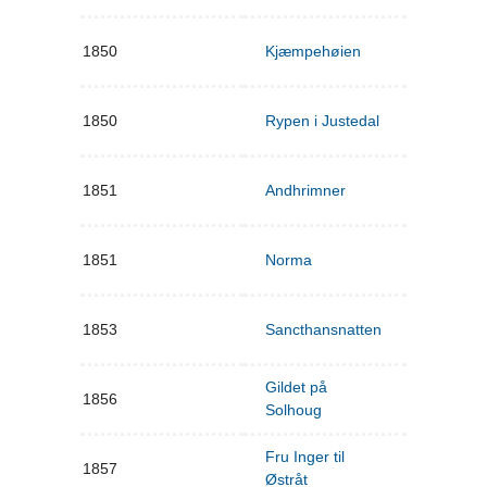
1850
Kjæmpehøien
1850
Rypen i Justedal
1851
Andhrimner
1851
Norma
1853
Sancthansnatten
Gildet på
1856
Solhoug
Fru Inger til
1857
Østråt