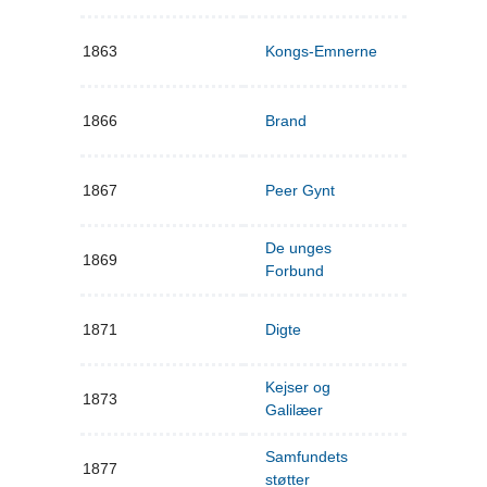
1863
Kongs-Emnerne
1866
Brand
1867
Peer Gynt
De unges
1869
Forbund
1871
Digte
Kejser og
1873
Galilæer
Samfundets
1877
støtter