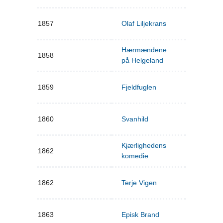
1857
Olaf Liljekrans
Hærmændene
1858
på Helgeland
1859
Fjeldfuglen
1860
Svanhild
Kjærlighedens
1862
komedie
1862
Terje Vigen
1863
Episk Brand