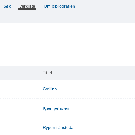
Søk
Verkliste
Om bibliografien
Tittel
Catilina
Kjæmpehøien
Rypen i Justedal