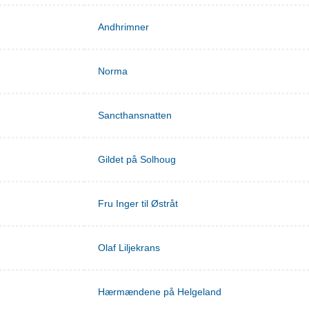
Andhrimner
Norma
Sancthansnatten
Gildet på Solhoug
Fru Inger til Østråt
Olaf Liljekrans
Hærmændene på Helgeland