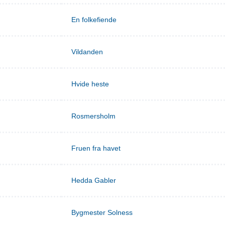
En folkefiende
Vildanden
Hvide heste
Rosmersholm
Fruen fra havet
Hedda Gabler
Bygmester Solness