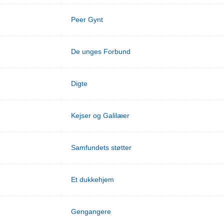
Peer Gynt
De unges Forbund
Digte
Kejser og Galilæer
Samfundets støtter
Et dukkehjem
Gengangere