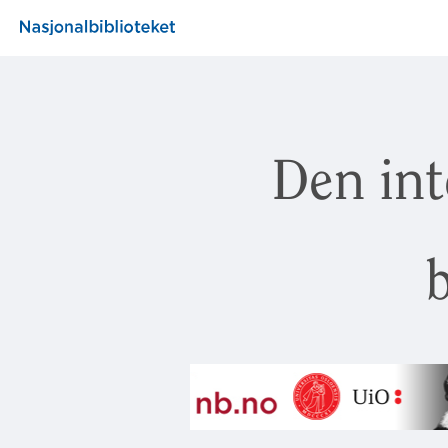
Den int
b