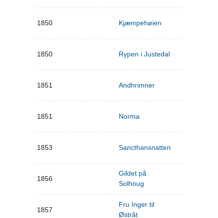
1850
Kjæmpehøien
1850
Rypen i Justedal
1851
Andhrimner
1851
Norma
1853
Sancthansnatten
Gildet på
1856
Solhoug
Fru Inger til
1857
Østråt