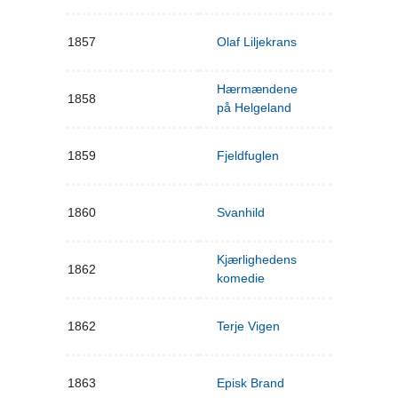
1857
Olaf Liljekrans
Hærmændene
1858
på Helgeland
1859
Fjeldfuglen
1860
Svanhild
Kjærlighedens
1862
komedie
1862
Terje Vigen
1863
Episk Brand