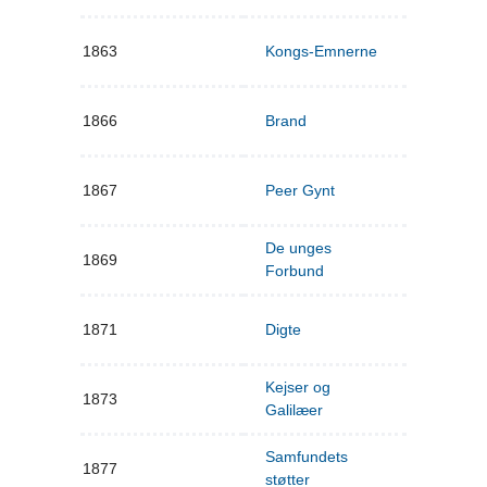
1863
Kongs-Emnerne
1866
Brand
1867
Peer Gynt
De unges
1869
Forbund
1871
Digte
Kejser og
1873
Galilæer
Samfundets
1877
støtter