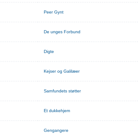
Peer Gynt
De unges Forbund
Digte
Kejser og Galilæer
Samfundets støtter
Et dukkehjem
Gengangere