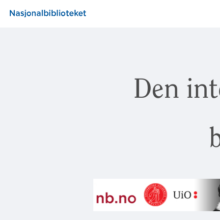
Den int
b