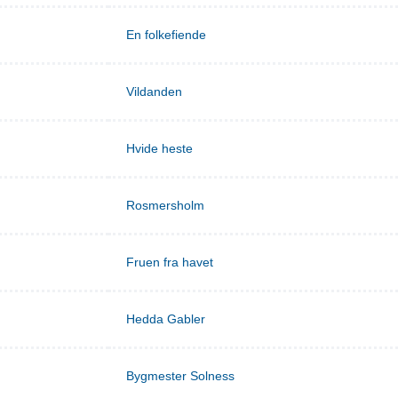
En folkefiende
Vildanden
Hvide heste
Rosmersholm
Fruen fra havet
Hedda Gabler
Bygmester Solness