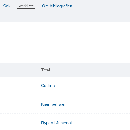
Søk
Verkliste
Om bibliografien
Tittel
Catilina
Kjæmpehøien
Rypen i Justedal