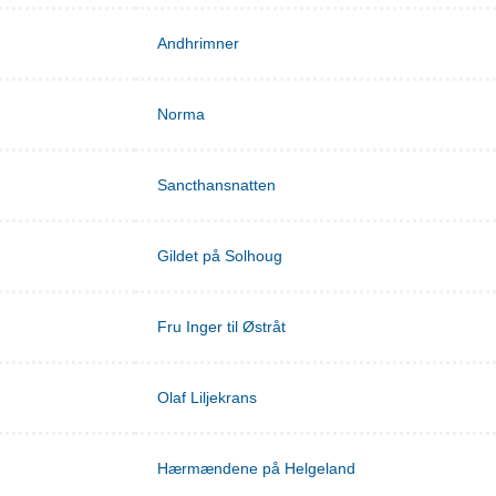
Andhrimner
Norma
Sancthansnatten
Gildet på Solhoug
Fru Inger til Østråt
Olaf Liljekrans
Hærmændene på Helgeland