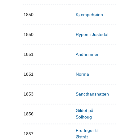
1850
Kjæmpehøien
1850
Rypen i Justedal
1851
Andhrimner
1851
Norma
1853
Sancthansnatten
Gildet på
1856
Solhoug
Fru Inger til
1857
Østråt