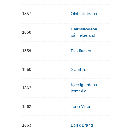
1857
Olaf Liljekrans
Hærmændene
1858
på Helgeland
1859
Fjeldfuglen
1860
Svanhild
Kjærlighedens
1862
komedie
1862
Terje Vigen
1863
Episk Brand