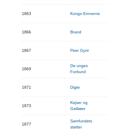
1863
Kongs-Emnerne
1866
Brand
1867
Peer Gynt
De unges
1869
Forbund
1871
Digte
Kejser og
1873
Galilæer
Samfundets
1877
støtter