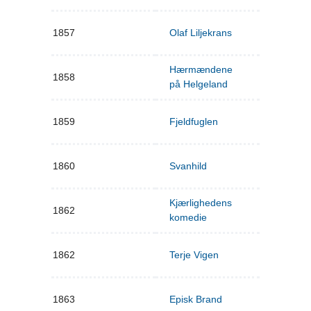
1857
Olaf Liljekrans
Hærmændene
1858
på Helgeland
1859
Fjeldfuglen
1860
Svanhild
Kjærlighedens
1862
komedie
1862
Terje Vigen
1863
Episk Brand