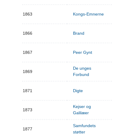
1863
Kongs-Emnerne
1866
Brand
1867
Peer Gynt
De unges
1869
Forbund
1871
Digte
Kejser og
1873
Galilæer
Samfundets
1877
støtter