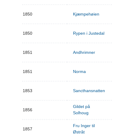
1850
Kjæmpehøien
1850
Rypen i Justedal
1851
Andhrimner
1851
Norma
1853
Sancthansnatten
Gildet på
1856
Solhoug
Fru Inger til
1857
Østråt