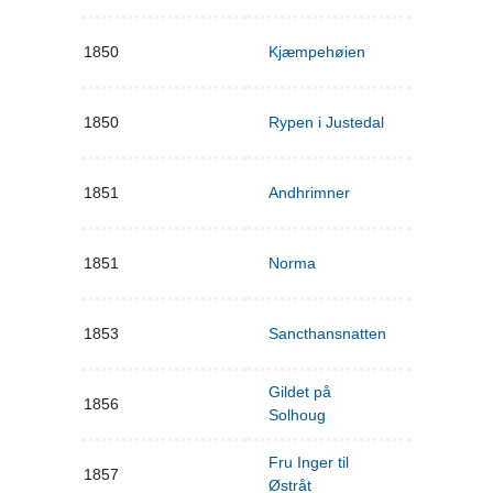
1850
Kjæmpehøien
1850
Rypen i Justedal
1851
Andhrimner
1851
Norma
1853
Sancthansnatten
Gildet på
1856
Solhoug
Fru Inger til
1857
Østråt