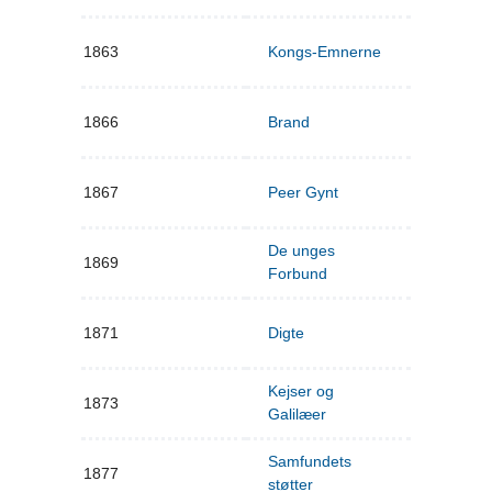
1863
Kongs-Emnerne
1866
Brand
1867
Peer Gynt
De unges
1869
Forbund
1871
Digte
Kejser og
1873
Galilæer
Samfundets
1877
støtter