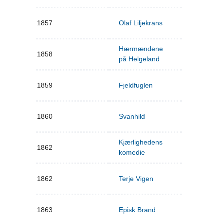
1857
Olaf Liljekrans
Hærmændene
1858
på Helgeland
1859
Fjeldfuglen
1860
Svanhild
Kjærlighedens
1862
komedie
1862
Terje Vigen
1863
Episk Brand