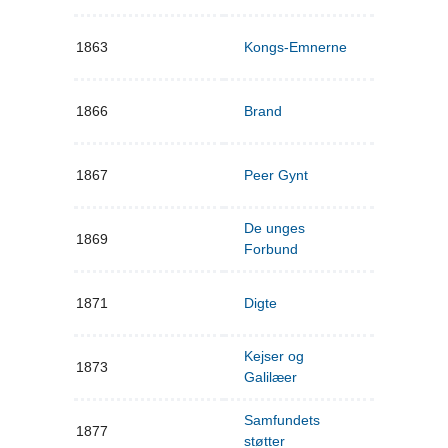
1863
Kongs-Emnerne
1866
Brand
1867
Peer Gynt
De unges
1869
Forbund
1871
Digte
Kejser og
1873
Galilæer
Samfundets
1877
støtter