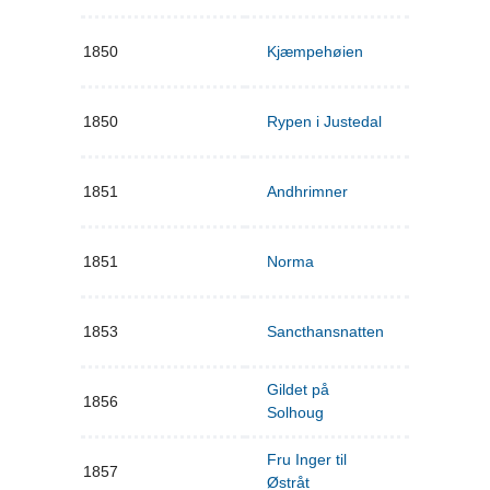
1850
Kjæmpehøien
1850
Rypen i Justedal
1851
Andhrimner
1851
Norma
1853
Sancthansnatten
Gildet på
1856
Solhoug
Fru Inger til
1857
Østråt