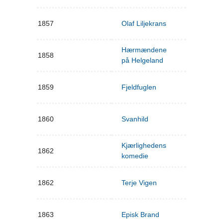
1857
Olaf Liljekrans
Hærmændene
1858
på Helgeland
1859
Fjeldfuglen
1860
Svanhild
Kjærlighedens
1862
komedie
1862
Terje Vigen
1863
Episk Brand