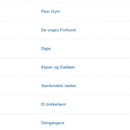
Peer Gynt
De unges Forbund
Digte
Kejser og Galilæer
Samfundets støtter
Et dukkehjem
Gengangere