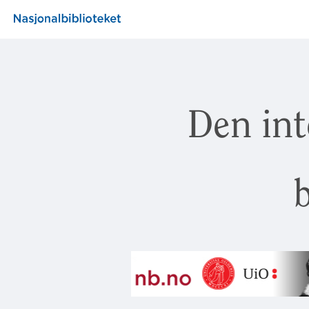
Den int
b