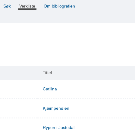
Søk
Verkliste
Om bibliografien
Tittel
Catilina
Kjæmpehøien
Rypen i Justedal