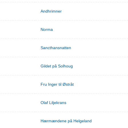
Andhrimner
Norma
Sancthansnatten
Gildet på Solhoug
Fru Inger til Østråt
Olaf Liljekrans
Hærmændene på Helgeland