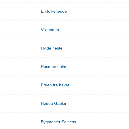
En folkefiende
Vildanden
Hvide heste
Rosmersholm
Fruen fra havet
Hedda Gabler
Bygmester Solness