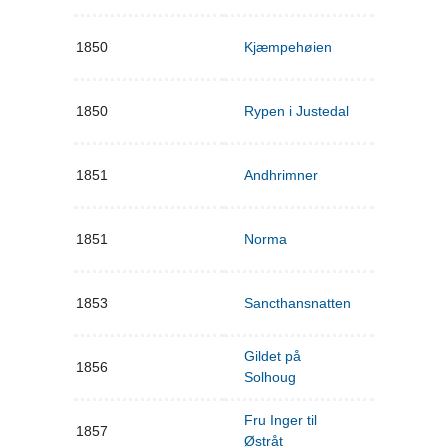
1850
Kjæmpehøien
1850
Rypen i Justedal
1851
Andhrimner
1851
Norma
1853
Sancthansnatten
Gildet på
1856
Solhoug
Fru Inger til
1857
Østråt