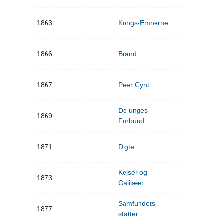
1863
Kongs-Emnerne
1866
Brand
1867
Peer Gynt
De unges
1869
Forbund
1871
Digte
Kejser og
1873
Galilæer
Samfundets
1877
støtter