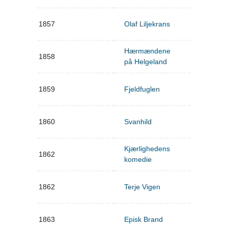
1857
Olaf Liljekrans
Hærmændene
1858
på Helgeland
1859
Fjeldfuglen
1860
Svanhild
Kjærlighedens
1862
komedie
1862
Terje Vigen
1863
Episk Brand